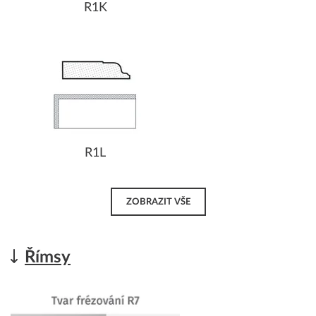
R1K
R1L
ZOBRAZIT VŠE
Římsy