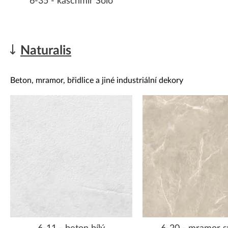
6-35 - kaschmir Solo
Naturalis
Beton, mramor, břidlice a jiné industriální dekory