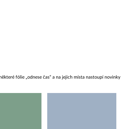
ěkteré fólie „odnese čas“ a na jejich místa nastoupí novinky