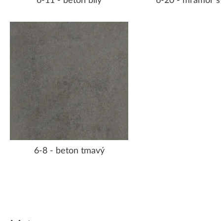
6-11 - beton bílý
6-20 - mramor s
6-8 - beton tmavý