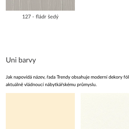
127 - fládr šedý
Uni barvy
Jak napovídá název, řada Trendy obsahuje moderní dekory fólií
aktuálně vládnoucí nábytkářskému průmyslu.