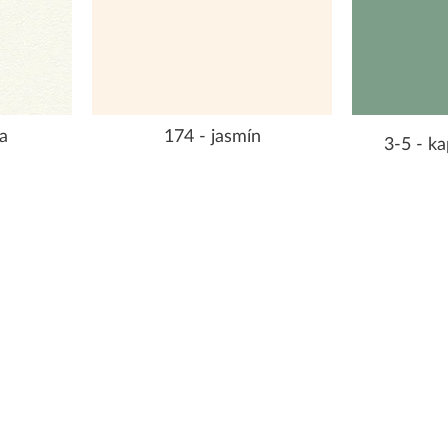
a
174 - jasmín
3-5 - ka