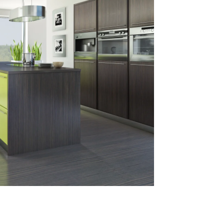
mace a všeobecné obchodní podmínky
ní možnosti Trachea
a objednávek do začátku celozávodní dovolené 2026