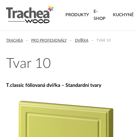
E-
PRODUKTY
KUCHYNĚ
SHOP
O NÁS
DVÍŘKA
KARIÉRA
NOVINKY 26
NOVINK
T.
TRACHEA
PRO PROFESIONÁLY
DVÍŘKA
TVAR 10
FÓLIOVANÁ DVÍŘKA
T.classic fóliovaná dvířka
T.
T.lacq lakovaná dvířka
VÝ
Tvar 10
T.acrylic akrylátová dvířka
KO
MASIVNÍ DVÍŘKA
T.segment skládaná dvířka
DO
T.classic fóliovaná dvířka – Standardní tvary
T.basic dvířka z LTD
T.masiv masivní dvířka
T.effect+ laminovaná kompozitní dvířka
EXTRA & DELUXE