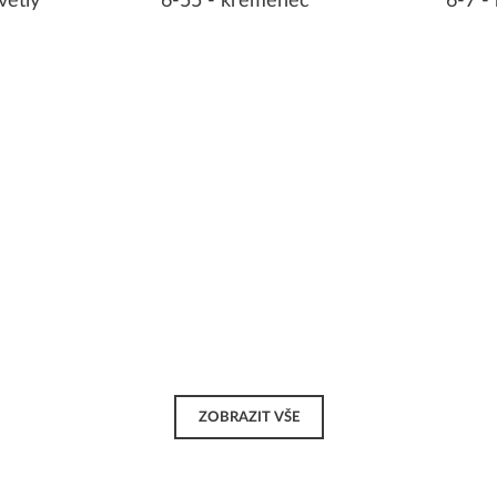
větlý
6-55 - křemenec
6-7 -
ZOBRAZIT VŠE