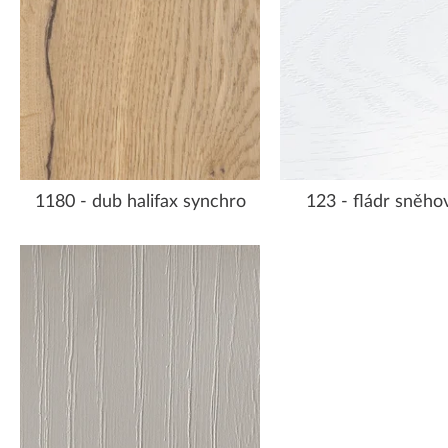
1180 - dub halifax synchro
123 - fládr sněhov