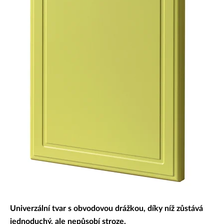
Dekorativní panely & dvířka
Univerzální tvar s obvodovou drážkou, díky níž zůstává
jednoduchý, ale nepůsobí stroze.