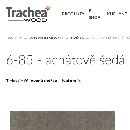
E-
PRODUKTY
KUCHYNĚ
SHOP
O NÁS
DVÍŘKA
KARIÉRA
NOVINKY 26
NOVINK
T.
TRACHEA
PRO PROFESIONÁLY
DVÍŘKA
6-85 - ACHÁTOVĚ ŠED
FÓLIOVANÁ DVÍŘKA
T.classic fóliovaná dvířka
T.
T.lacq lakovaná dvířka
VÝ
6-85 - achátově šedá
T.acrylic akrylátová dvířka
KO
MASIVNÍ DVÍŘKA
T.segment skládaná dvířka
DO
T.classic fóliovaná dvířka – Naturalis
T.basic dvířka z LTD
T.masiv masivní dvířka
T.effect+ laminovaná kompozitní dvířka
EXTRA & DELUXE