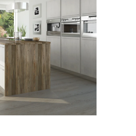
mace a všeobecné obchodní podmínky
ní možnosti Trachea
a objednávek do začátku celozávodní dovolené 2026