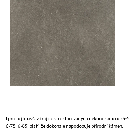
Dekorativní panely & dvířka
I pro nejtmavší z trojice strukturovaných dekorů kamene (6-5
6-75, 6-85) platí, že dokonale napodobuje přírodní kámen.