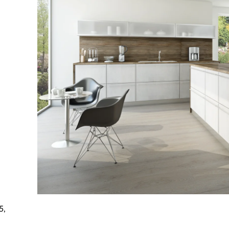
Rekla
Výrob
Výrob
5,