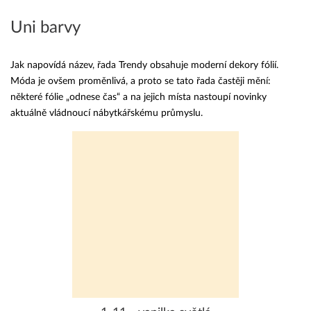
Uni barvy
Jak napovídá název, řada Trendy obsahuje moderní dekory fólií.
Móda je ovšem proměnlivá, a proto se tato řada častěji mění:
některé fólie „odnese čas“ a na jejich místa nastoupí novinky
aktuálně vládnoucí nábytkářskému průmyslu.