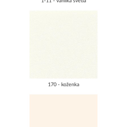
1-11 - vanilka světlá
170 - koženka