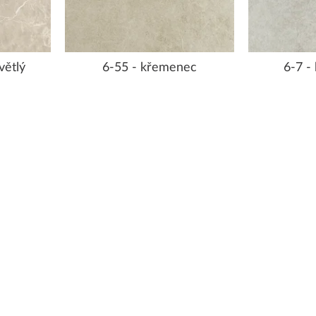
větlý
6-55 - křemenec
6-7 -