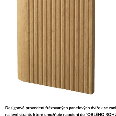
Dekorativní panely & dvířka
Designové provedení frézovaných panelových dvířek se zao
na levé straně, které umožňuje napojení do "OBLÉHO ROHU