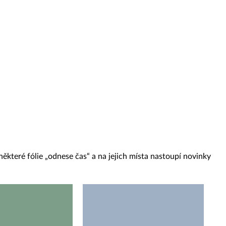
ěkteré fólie „odnese čas“ a na jejich místa nastoupí novinky