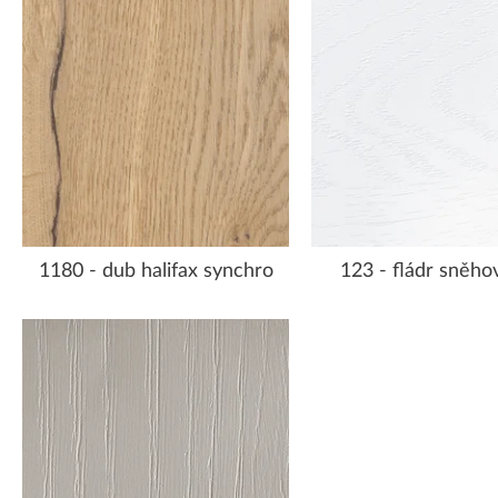
1180 - dub halifax synchro
123 - fládr sněhov