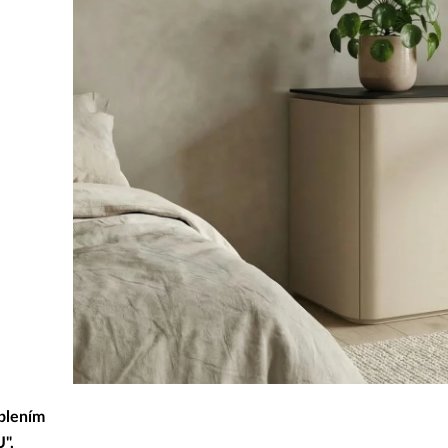
Rekla
Výrob
Výrob
blením
".