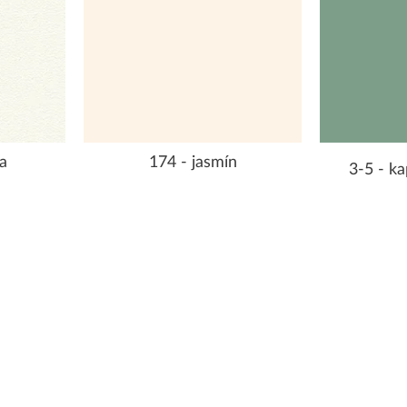
a
174 - jasmín
3-5 - ka