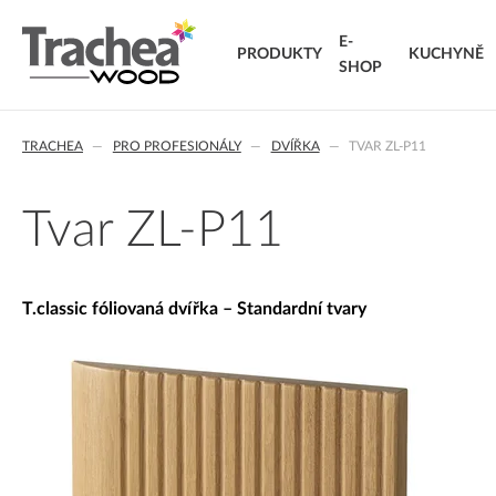
E-
PRODUKTY
KUCHYNĚ
SHOP
O NÁS
DVÍŘKA
KARIÉRA
NOVINKY 26
NOVINK
T.
TRACHEA
PRO PROFESIONÁLY
DVÍŘKA
TVAR ZL-P11
FÓLIOVANÁ DVÍŘKA
T.classic fóliovaná dvířka
T.
T.lacq lakovaná dvířka
VÝ
Tvar ZL-P11
T.acrylic akrylátová dvířka
KO
MASIVNÍ DVÍŘKA
T.segment skládaná dvířka
DO
T.classic fóliovaná dvířka – Standardní tvary
T.basic dvířka z LTD
T.masiv masivní dvířka
T.effect+ laminovaná kompozitní dvířka
EXTRA & DELUXE