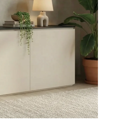
mace a všeobecné obchodní podmínky
ní možnosti Trachea
a objednávek do začátku celozávodní dovolené 2026