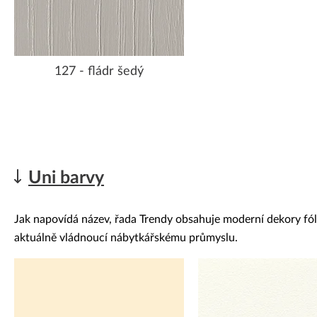
127 - fládr šedý
Uni barvy
Jak napovídá název, řada Trendy obsahuje moderní dekory fólií
aktuálně vládnoucí nábytkářskému průmyslu.