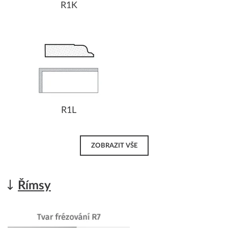
R1K
R1L
ZOBRAZIT VŠE
Římsy