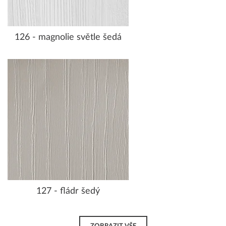
126 - magnolie světle šedá
127 - fládr šedý
ZOBRAZIT VŠE