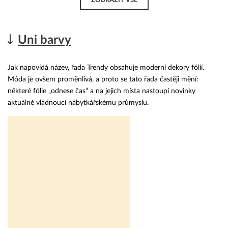
Uni barvy
Jak napovídá název, řada Trendy obsahuje moderní dekory fólií.
Móda je ovšem proměnlivá, a proto se tato řada častěji mění:
některé fólie „odnese čas“ a na jejich místa nastoupí novinky
aktuálně vládnoucí nábytkářskému průmyslu.