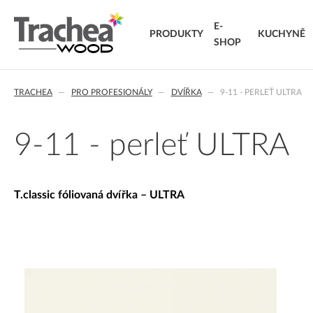
E-
PRODUKTY
KUCHYNĚ
SHOP
O NÁS
DVÍŘKA
KARIÉRA
NOVINKY 26
NOVINK
T.
TRACHEA
PRO PROFESIONÁLY
DVÍŘKA
9-11 - PERLEŤ ULTRA
FÓLIOVANÁ DVÍŘKA
T.classic fóliovaná dvířka
T.
T.lacq lakovaná dvířka
VÝ
9-11 - perleť ULTRA
T.acrylic akrylátová dvířka
KO
MASIVNÍ DVÍŘKA
T.segment skládaná dvířka
DO
T.classic fóliovaná dvířka – ULTRA
T.basic dvířka z LTD
T.masiv masivní dvířka
T.effect+ laminovaná kompozitní dvířka
EXTRA & DELUXE