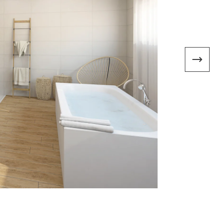
mace a všeobecné obchodní podmínky
ní možnosti Trachea
a objednávek do začátku celozávodní dovolené 2026