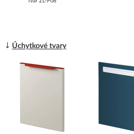
Tvar ZL-P08
Úchytkové tvary