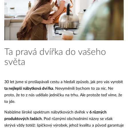
Ta pravá dvířka do vašeho
světa
30 let jsme si prošlapávali cestu a hledali způsob, jak pro vás vyrobit
ta nejlepší nábytková dvířka
. Nevyměnili bychom to za nic. Ne
proto, že to z nás udělalo jedničku na trhu. Ale protože teď víme, že
to jde.
Nabízíme široké spektrum nábytkových dvířek v
6 různých
produktových řadách
. Pod různými obchodními názvy se však
skrývá vždy totéž: špičkový výrobek, jehož kvalitu a původ garantuje