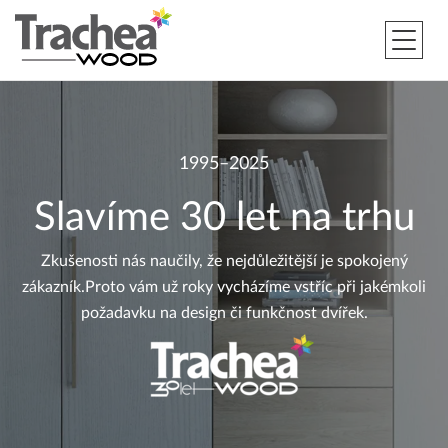
1995–2025
Získejte představu
Slavíme 30 let na trhu
Showroom
Zkušenosti nás naučily, že nejdůležitější je spokojený
v Holešově
zákazník.Proto vám už roky vycházíme vstříc při jakémkoli
požadavku na design či funkčnost dvířek.
Do hodiny autem z Brna, Zlína i Olomouce
Nezávazně poptat termín