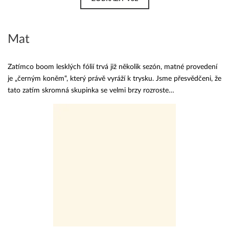
Mat
Zatímco boom lesklých fólií trvá již několik sezón, matné provedení
je „černým koněm“, který právě vyráží k trysku. Jsme přesvědčeni, že
tato zatím skromná skupinka se velmi brzy rozroste…