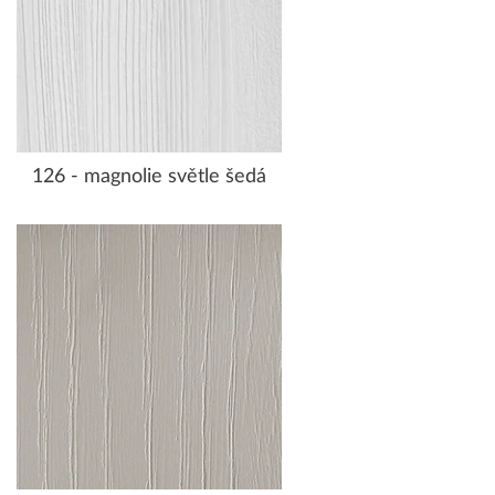
126 - magnolie světle šedá