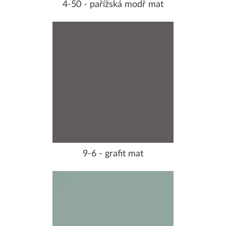
4-50 - pařížská modř mat
9-6 - grafit mat