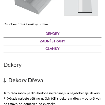
Ozdobná římsa tloušťky 30mm
DEKORY
ZADNÍ STRANY
ČLÁNKY
Dekory
Dekory Dřeva
Tato řada zahrnuje dlouhodobě nejžádanější a nejoblíbenější dekory.
Právě zde najdete většinu našich fólií s dekorem dřeva – od světlých
po tmavé, od domácích po exotické.