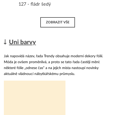
127 - fládr šedý
ZOBRAZIT VŠE
Uni barvy
Jak napovídá název, řada Trendy obsahuje moderní dekory fólií.
Móda je ovšem proměnlivá, a proto se tato řada častěji mění:
některé fólie „odnese čas“ a na jejich místa nastoupí novinky
aktuálně vládnoucí nábytkářskému průmyslu.