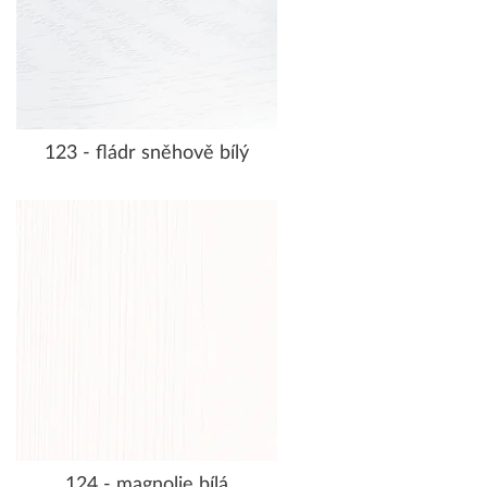
123 - fládr sněhově bílý
124 - magnolie bílá