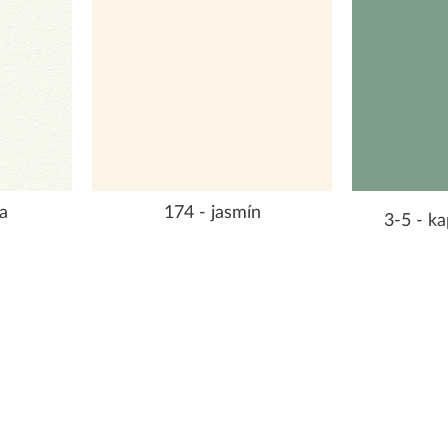
a
174 - jasmín
3-5 - ka