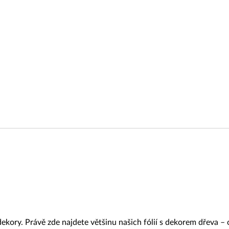
Rekla
Výrob
Výrob
dekory. Právě zde najdete většinu našich fólií s dekorem dřeva –