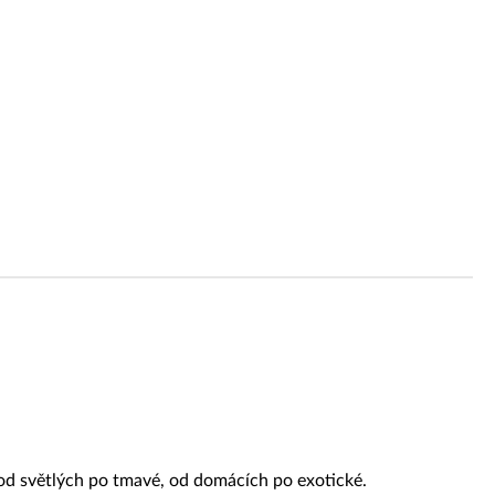
mace a všeobecné obchodní podmínky
ní možnosti Trachea
a objednávek do začátku celozávodní dovolené 2026
 od světlých po tmavé, od domácích po exotické.