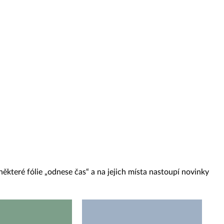
ěkteré fólie „odnese čas“ a na jejich místa nastoupí novinky