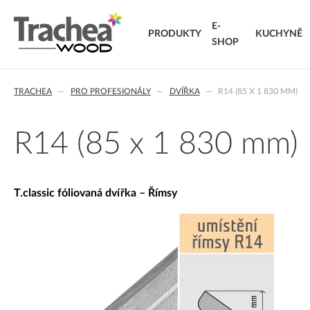
E-
PRODUKTY
KUCHYNĚ
SHOP
O NÁS
DVÍŘKA
KARIÉRA
NOVINKY 26
NOVINK
T.
TRACHEA
PRO PROFESIONÁLY
DVÍŘKA
R14 (85 X 1 830 MM)
FÓLIOVANÁ DVÍŘKA
T.classic fóliovaná dvířka
T.
T.lacq lakovaná dvířka
VÝ
R14 (85 x 1 830 mm)
T.acrylic akrylátová dvířka
KO
MASIVNÍ DVÍŘKA
T.segment skládaná dvířka
DO
T.classic fóliovaná dvířka – Římsy
T.basic dvířka z LTD
T.masiv masivní dvířka
T.effect+ laminovaná kompozitní dvířka
EXTRA & DELUXE