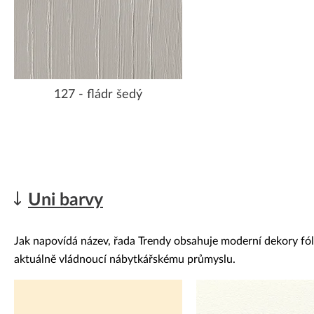
127 - fládr šedý
Uni barvy
Jak napovídá název, řada Trendy obsahuje moderní dekory fólií
aktuálně vládnoucí nábytkářskému průmyslu.