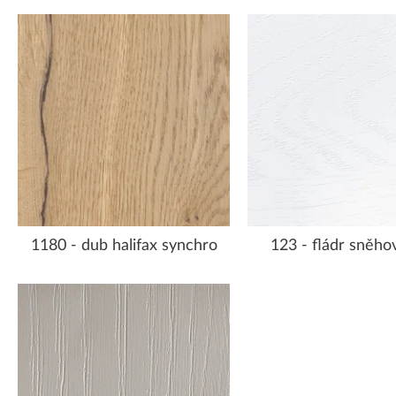
1180 - dub halifax synchro
123 - fládr sněhov