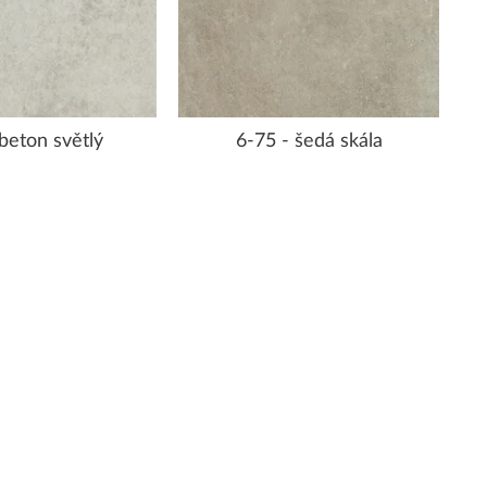
 beton světlý
6-75 - šedá skála