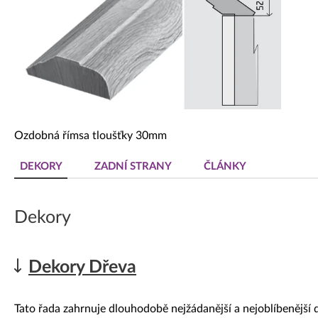
Dekorativní panely & dvířka
Ozdobná římsa tloušťky 30mm
DEKORY
ZADNÍ STRANY
ČLÁNKY
Dekory
Dekory Dřeva
Tato řada zahrnuje dlouhodobě nejžádanější a nejoblíbenější 