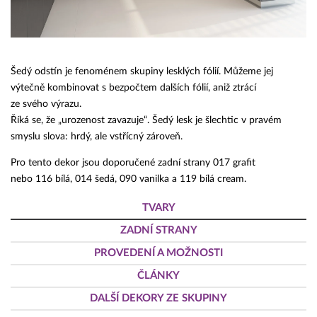
Šedý odstín je fenoménem skupiny lesklých fólií. Můžeme jej
výtečně kombinovat s bezpočtem dalších fólií, aniž ztrácí
ze svého výrazu.
Říká se, že „urozenost zavazuje“. Šedý lesk je šlechtic v pravém
smyslu slova: hrdý, ale vstřícný zároveň.
Pro tento dekor jsou doporučené zadní strany 017 grafit
nebo 116 bílá, 014 šedá, 090 vanilka a 119 bílá cream.
TVARY
ZADNÍ STRANY
PROVEDENÍ A MOŽNOSTI
ČLÁNKY
DALŠÍ DEKORY ZE SKUPINY