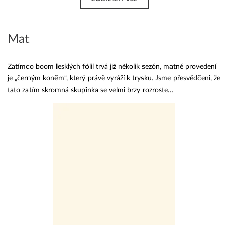
Mat
Zatímco boom lesklých fólií trvá již několik sezón, matné provedení
je „černým koněm“, který právě vyráží k trysku. Jsme přesvědčeni, že
tato zatím skromná skupinka se velmi brzy rozroste…