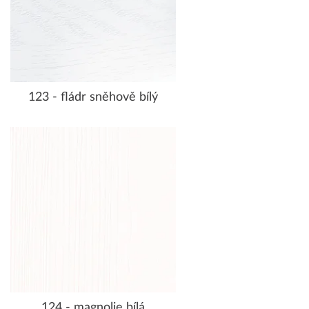
123 - fládr sněhově bílý
124 - magnolie bílá