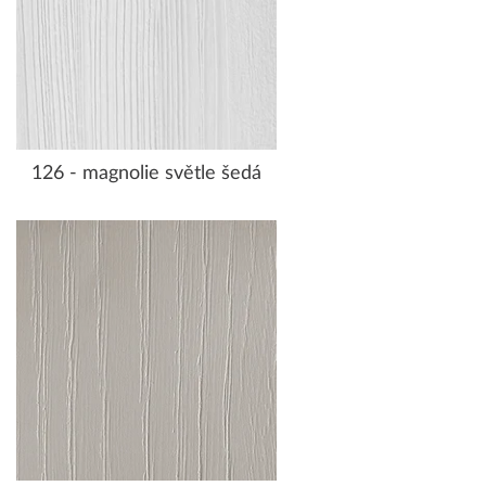
126 - magnolie světle šedá