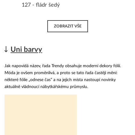
127 - fládr šedý
ZOBRAZIT VŠE
Uni barvy
Jak napovídá název, řada Trendy obsahuje moderní dekory fólií.
Móda je ovšem proměnlivá, a proto se tato řada častěji mění:
některé fólie „odnese čas“ a na jejich místa nastoupí novinky
aktuálně vládnoucí nábytkářskému průmyslu.