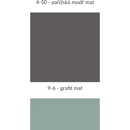
4-50 - pařížská modř mat
9-6 - grafit mat