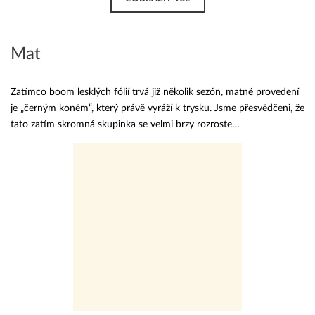
Mat
Zatímco boom lesklých fólií trvá již několik sezón, matné provedení
je „černým koněm“, který právě vyráží k trysku. Jsme přesvědčeni, že
tato zatím skromná skupinka se velmi brzy rozroste…