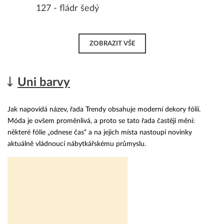
127 - fládr šedý
ZOBRAZIT VŠE
Uni barvy
Jak napovídá název, řada Trendy obsahuje moderní dekory fólií.
Móda je ovšem proměnlivá, a proto se tato řada častěji mění:
některé fólie „odnese čas“ a na jejich místa nastoupí novinky
aktuálně vládnoucí nábytkářskému průmyslu.