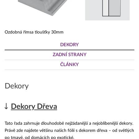
Ozdobná římsa tloušťky 30mm
DEKORY
ZADNÍ STRANY
ČLÁNKY
Dekory
Dekory Dřeva
Tato řada zahrnuje dlouhodobě nejžádanější a nejoblíbenější dekory.
Právě zde najdete většinu našich fólií s dekorem dřeva – od světlých
po tmavé, od domácích po exotické.