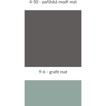
4-50 - pařížská modř mat
9-6 - grafit mat