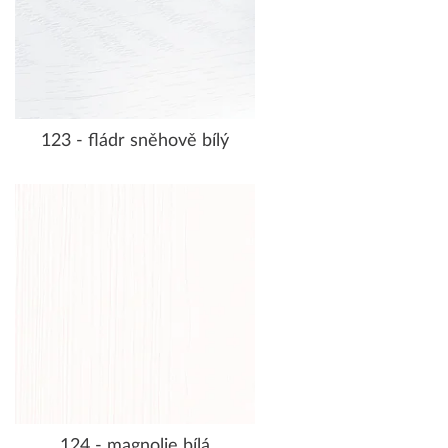
123 - fládr sněhově bílý
124 - magnolie bílá