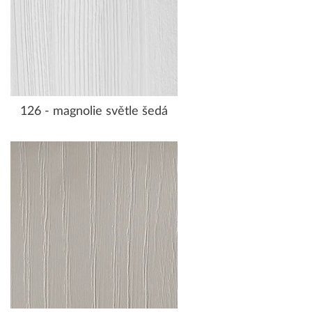
126 - magnolie světle šedá