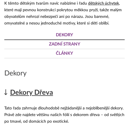
K těmto dětským tvarům navíc nabízíme i řadu
dětských úchytek
,
které mají pevnou konstrukci pokrytou měkkou pryží, takže malým
obyvatelům nehrozí nebezpečí ani po nárazu. Jsou barevné,
omyvatelné a nesou jednoduché motivy, které si děti oblíbí.
DEKORY
ZADNÍ STRANY
ČLÁNKY
Dekory
Dekory Dřeva
Tato řada zahrnuje dlouhodobě nejžádanější a nejoblíbenější dekory.
Právě zde najdete většinu našich fólií s dekorem dřeva – od světlých
po tmavé, od domácích po exotické.