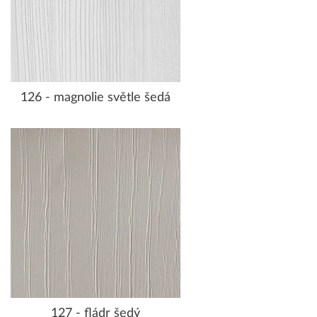
126 - magnolie světle šedá
127 - fládr šedý