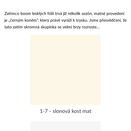
Zatímco boom lesklých fólií trvá již několik sezón, matné provedení
je „černým koněm“, který právě vyráží k trysku. Jsme přesvědčeni, že
tato zatím skromná skupinka se velmi brzy rozroste…
1-7 - slonová kost mat