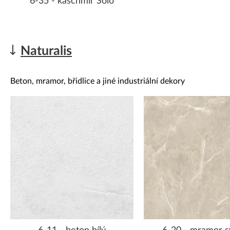
6-35 - kaschmir Solo
Naturalis
Beton, mramor, břidlice a jiné industriální dekory