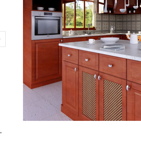
Rekla
Výrob
Výrob
,