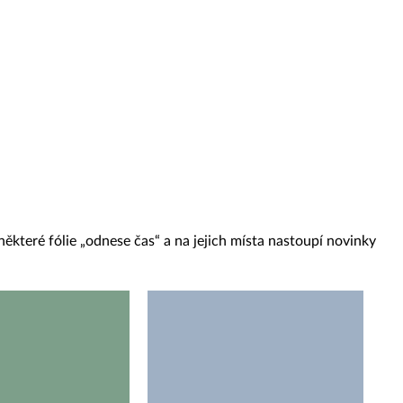
ěkteré fólie „odnese čas“ a na jejich místa nastoupí novinky