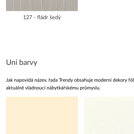
127 - fládr šedý
Uni barvy
Jak napovídá název, řada Trendy obsahuje moderní dekory fólií
aktuálně vládnoucí nábytkářskému průmyslu.