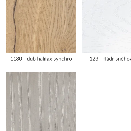
1180 - dub halifax synchro
123 - fládr sněhov