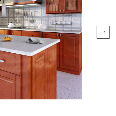
mace a všeobecné obchodní podmínky
ní možnosti Trachea
a objednávek do začátku celozávodní dovolené 2026