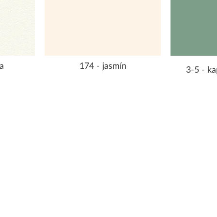
a
174 - jasmín
3-5 - ka