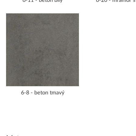
6-11 - beton bílý
6-20 - mramor s
6-8 - beton tmavý