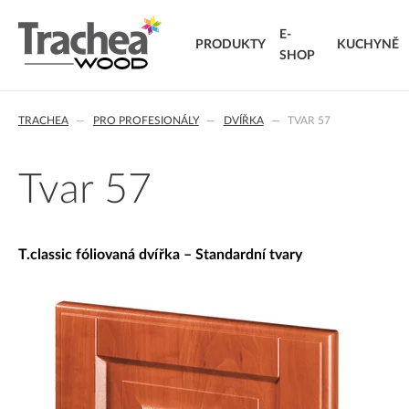
E-
PRODUKTY
KUCHYNĚ
SHOP
O NÁS
DVÍŘKA
KARIÉRA
NOVINKY 26
NOVINK
T.
TRACHEA
PRO PROFESIONÁLY
DVÍŘKA
TVAR 57
FÓLIOVANÁ DVÍŘKA
T.classic fóliovaná dvířka
T.
T.lacq lakovaná dvířka
VÝ
Tvar 57
T.acrylic akrylátová dvířka
KO
MASIVNÍ DVÍŘKA
T.segment skládaná dvířka
DO
T.classic fóliovaná dvířka – Standardní tvary
T.basic dvířka z LTD
T.masiv masivní dvířka
T.effect+ laminovaná kompozitní dvířka
EXTRA & DELUXE