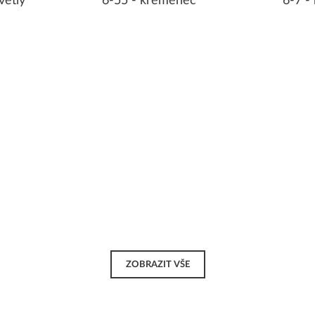
větlý
6-55 - křemenec
6-7 -
ZOBRAZIT VŠE