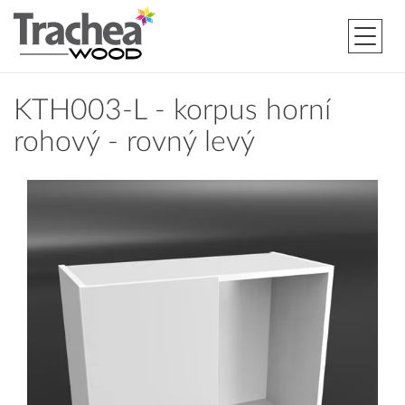
KTH003-L - korpus horní
rohový - rovný levý