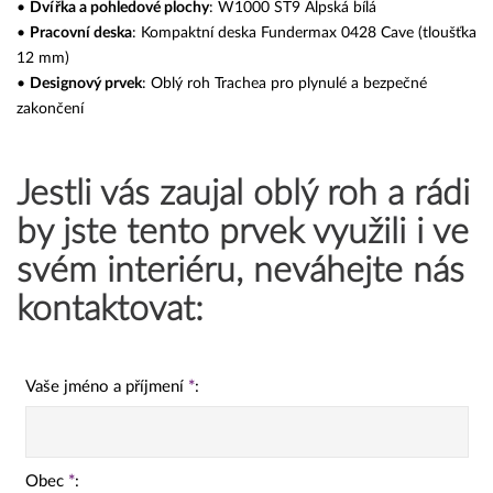
•
Dvířka a pohledové plochy
: W1000 ST9 Alpská bílá
•
Pracovní deska
: Kompaktní deska Fundermax 0428 Cave (tloušťka
12 mm)
•
Designový prvek
: Oblý roh Trachea pro plynulé a bezpečné
zakončení
Jestli vás zaujal oblý roh a rádi
by jste tento prvek využili i ve
svém interiéru, neváhejte nás
kontaktovat:
Vaše jméno a příjmení
*
:
Obec
*
: