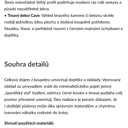
Tento mimořádně štíhlý profil podtrhuje moderní ráz celé sestavy a
působí neuvěřitelně lehce.
•
Tmavý dekor Cave
: Vzhled tmavého kamene či betonu skvěle
rozbíjí jednolitou bílou plochu a dodává koupelně potřebnou
hloubku. Navíc si perfektně rozumí s černými matnými úchytkami a
doplňky.
Souhra detailů
Celkový dojem z koupelny umocňují doplňky a obklady. Vzorovaný
obklad za umyvadlem vnáší do minimalistického pojetí jemný
„španělský styl“ bydlení, zatímco černé kování a tmavá podlaha celý
prostor přirozeně uzemňují. Tato realizace je jasným důkazem, že
i složitější půdorys může díky správným materiálům a chytrému
tvarování nábytku rozkvést do krásy.
Shrnutí použitých materiálů: