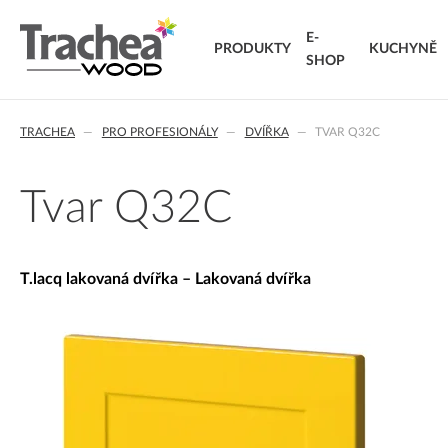
E-
PRODUKTY
KUCHYNĚ
SHOP
O NÁS
DVÍŘKA
KARIÉRA
NOVINKY 26
NOVINK
T.
TRACHEA
PRO PROFESIONÁLY
DVÍŘKA
TVAR Q32C
FÓLIOVANÁ DVÍŘKA
T.classic fóliovaná dvířka
T.
T.lacq lakovaná dvířka
VÝ
Tvar Q32C
T.acrylic akrylátová dvířka
KO
MASIVNÍ DVÍŘKA
T.segment skládaná dvířka
DO
T.lacq lakovaná dvířka – Lakovaná dvířka
T.basic dvířka z LTD
T.masiv masivní dvířka
T.effect+ laminovaná kompozitní dvířka
EXTRA & DELUXE