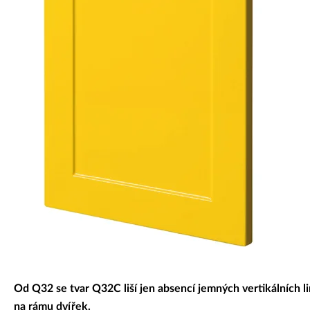
Dekorativní panely & dvířka
Od Q32 se tvar Q32C liší jen absencí jemných vertikálních li
na rámu dvířek.