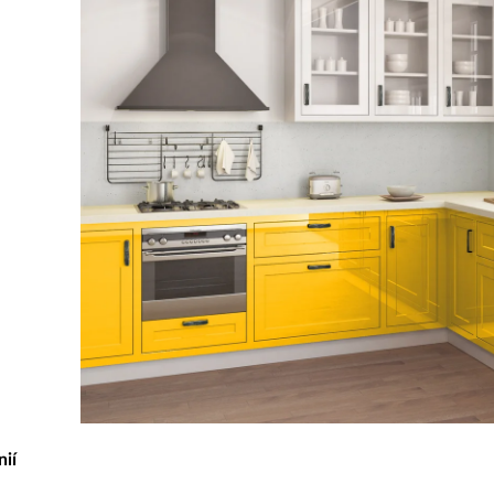
Rekla
Výrob
Výrob
nií