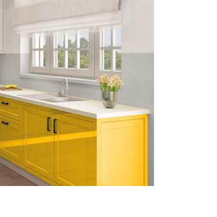
mace a všeobecné obchodní podmínky
ní možnosti Trachea
a objednávek do začátku celozávodní dovolené 2026