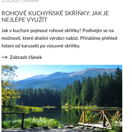
22.6.2025 | kuchyně
ROHOVÉ KUCHYŇSKÉ SKŘÍŇKY: JAK JE
NEJLÉPE VYUŽÍT
Jak v kuchyni pojmout rohové skříňky? Podívejte se na
možnosti, které dnešní výrobci nabízí. Přinášíme přehled
řešení od karuselů po výsuvné skříňky.
Zobrazit článek