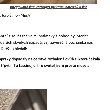
Integrovaná skříň rozšiřující spektrum nateriálů o sklo
y, foto Šimon Mach
ntní a současně velmi praktický a pohodlný interiér.
 dalších skvělých nápadů. Její závěrečná poznámka nás
iž těžko hledali:
aprsky dopadaly na čerstvě rozbalená dvířka, která čekala
pytil. Tu fascinující hru světel jsem prostě musela