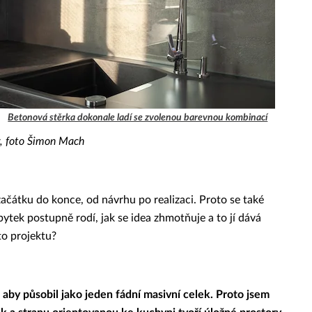
Betonová stěrka dokonale ladí se zvolenou barevnou kombinací
y, foto Šimon Mach
začátku do konce, od návrhu po realizaci. Proto se také
bytek postupně rodí, jak se idea zhmotňuje a to jí dává
to projektu?
aby působil jako jeden fádní masivní celek. Proto jsem