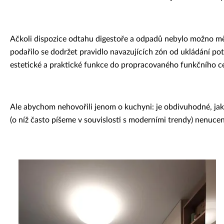
Ačkoli dispozice odtahu digestoře a odpadů nebylo možno měn
podařilo se dodržet pravidlo navazujících zón od ukládání pot
estetické a praktické funkce do propracovaného funkčního cel
Ale abychom nehovořili jenom o kuchyni: je obdivuhodné, jak 
(o níž často píšeme v souvislosti s moderními trendy) nenuc