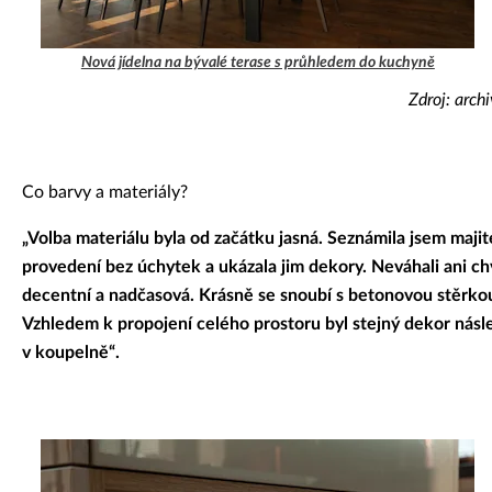
Nová jídelna na bývalé terase s průhledem do kuchyně
Zdroj: arch
Co barvy a materiály?
„Volba materiálu byla od začátku jasná. Seznámila jsem majit
provedení bez úchytek a ukázala jim dekory. Neváhali ani chv
decentní a nadčasová. Krásně se snoubí s betonovou stěrko
Vzhledem k propojení celého prostoru byl stejný dekor násled
v koupelně“.