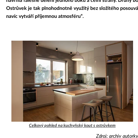
navrhla falešné dělení jednoho boku a čelní strany. Druhý b
Ostrůvek je tak plnohodnotně využitý bez složitého posouván
navíc vytváří příjemnou atmosféru“.
Celkový pohled na kuchyňský kout s ostrůvkem
Zdroj: archiv autork