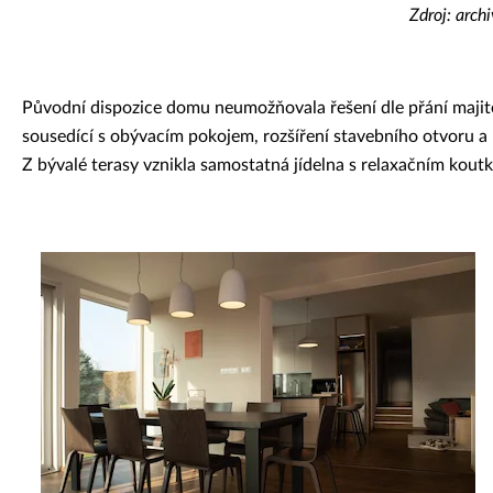
Zdroj: arch
Původní dispozice domu neumožňovala řešení dle přání majitel
sousedící s obývacím pokojem, rozšíření stavebního otvoru a p
Z bývalé terasy vznikla samostatná jídelna s relaxačním kou