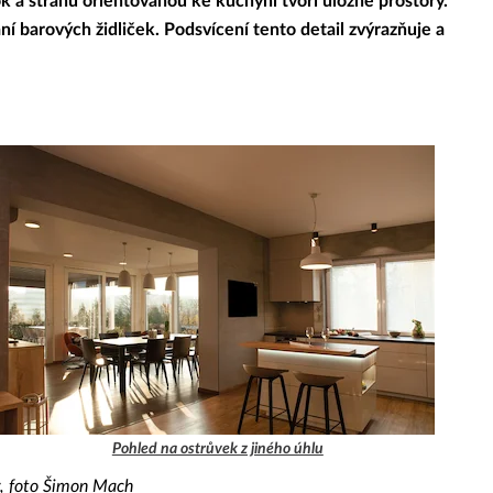
ok a stranu orientovanou ke kuchyni tvoří úložné prostory.
í barových židliček. Podsvícení tento detail zvýrazňuje a
Pohled na ostrůvek z jiného úhlu
y, foto Šimon Mach