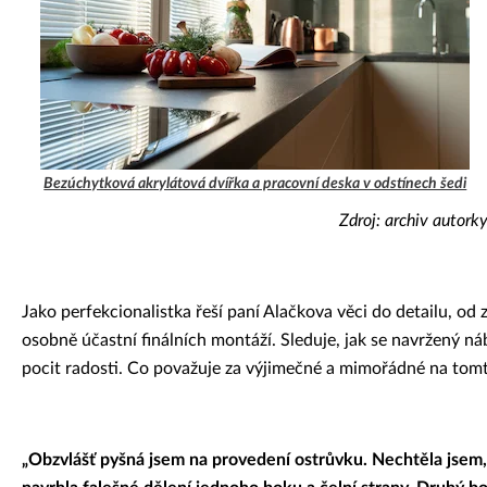
Bezúchytková akrylátová dvířka a pracovní deska v odstínech šedi
Zdroj: archiv autork
Jako perfekcionalistka řeší paní Alačkova věci do detailu, od 
osobně účastní finálních montáží. Sleduje, jak se navržený ná
pocit radosti. Co považuje za výjimečné a mimořádné na tom
„Obzvlášť pyšná jsem na provedení ostrůvku. Nechtěla jsem, 