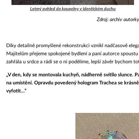
Letmý pohled do koupelny v identickém duchu
Zdroj: archiv autork
Díky detailně promyšlené rekonstrukci vznikl nadčasově elega
Majitelům přejeme spokojené bydlení a paní autorce spoustu
zahřála u srdce a rádi se o ni podělíme, lepší závěr bychom tot
„V den, kdy se montovala kuchyň, nádherně svítilo slunce. P
na umístění. Opravdu povedený hologram Trachea se krásně tř
vyfotit…“