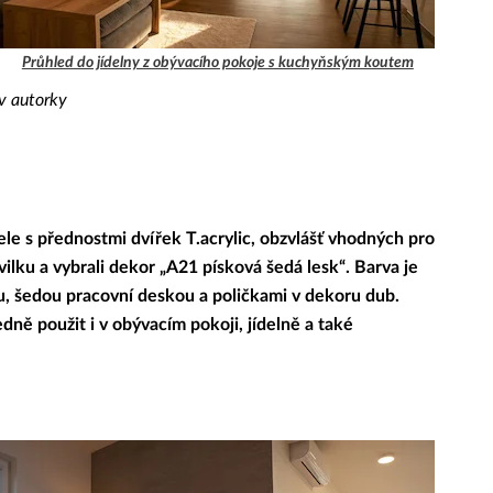
Průhled do jídelny z obývacího pokoje s kuchyňským koutem
iv autorky
ele s přednostmi dvířek T.acrylic, obzvlášť vhodných pro
ilku a vybrali dekor „A21 písková šedá lesk“. Barva je
u, šedou pracovní deskou a poličkami v dekoru dub.
ně použit i v obývacím pokoji, jídelně a také