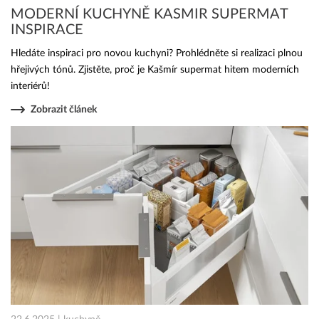
MODERNÍ KUCHYNĚ KASMIR SUPERMAT
INSPIRACE
Hledáte inspiraci pro novou kuchyni? Prohlédněte si realizaci plnou
hřejivých tónů. Zjistěte, proč je Kašmír supermat hitem moderních
interiérů!
Zobrazit článek