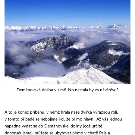
Demänovská dolina v zimě. No nestála by za návštěvu?
A to je konec příběhu, v němž hrála naše dvířka výraznou roli,
v tomto případě se nebojíme říci, že přímo hlavní. Až vás jednou
napadne vydat se do Demänovskej doliny (což určitě
doporučujeme), můžete se ubytovat přímo v chatě Paja a