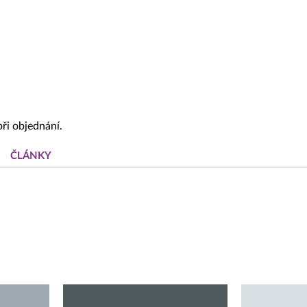
Rekla
Výrob
Výrob
ři objednání.
ČLÁNKY