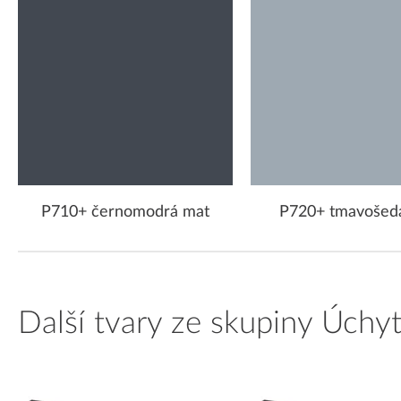
P710+ černomodrá mat
P720+ tmavošed
Další tvary ze skupiny Úchy