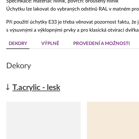
Specifikace: materiál: hliník, povrch: broušený hliník
Úchytku lze lakovat do vybraných odstínů RAL v matném pro
Při použití úchytky E33 je třeba věnovat pozornost faktu, že 
s výsuvnými a výklopnými prvky a pro klasická otvírací dvířk
DEKORY
VÝPLNĚ
PROVEDENÍ A MOŽNOSTI
Dekory
T.acrylic - lesk