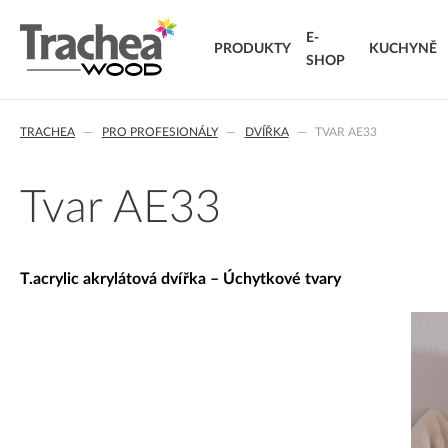
E-
PRODUKTY
KUCHYNĚ
SHOP
O NÁS
DVÍŘKA
KARIÉRA
NOVINKY 26
NOVINK
T.
TRACHEA
PRO PROFESIONÁLY
DVÍŘKA
TVAR AE33
FÓLIOVANÁ DVÍŘKA
T.classic fóliovaná dvířka
T.
T.lacq lakovaná dvířka
VÝ
Tvar AE33
T.acrylic akrylátová dvířka
KO
MASIVNÍ DVÍŘKA
T.segment skládaná dvířka
DO
T.acrylic akrylátová dvířka – Úchytkové tvary
T.basic dvířka z LTD
T.masiv masivní dvířka
T.effect+ laminovaná kompozitní dvířka
EXTRA & DELUXE