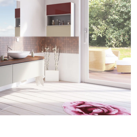
mace a všeobecné obchodní podmínky
ní možnosti Trachea
a objednávek do začátku celozávodní dovolené 2026