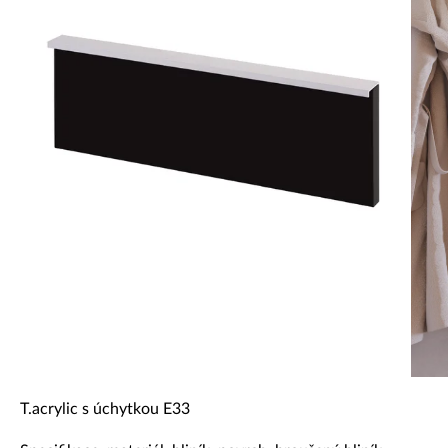
Dekorativní panely & dvířka
T.acrylic s úchytkou E33