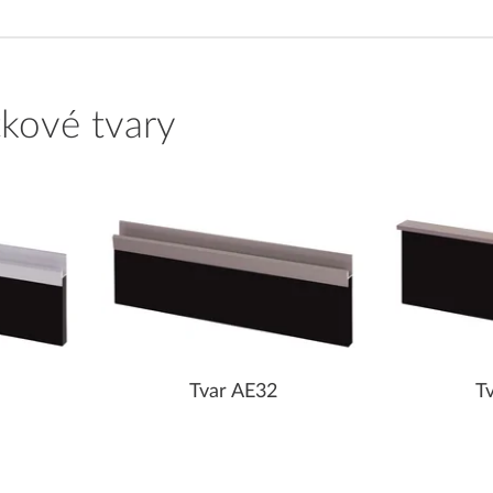
tkové tvary
Tvar AE32
T