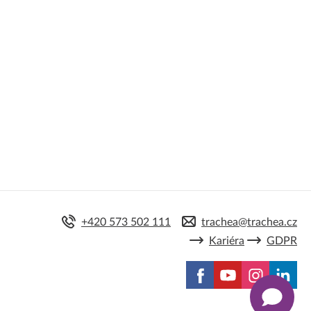
+420 573 502 111
trachea@trachea.cz
Kariéra
GDPR