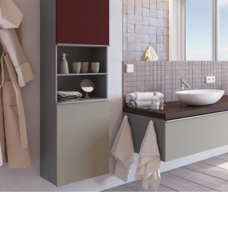
Rekla
Výrob
Výrob