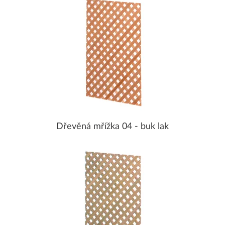
Dřevěná mřížka 04 - buk lak