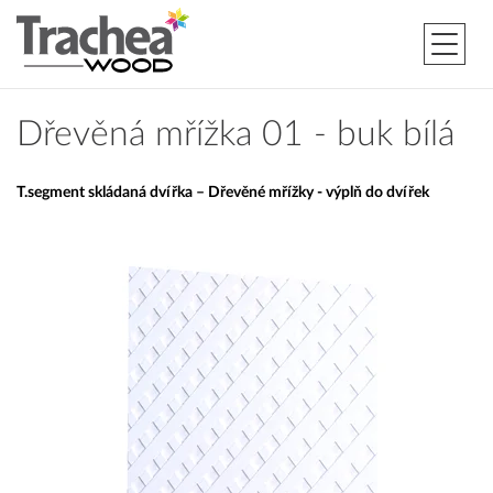
Dřevěná mřížka 01 - buk bílá
T.segment skládaná dvířka – Dřevěné mřížky - výplň do dvířek