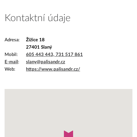
Kontaktní údaje
Adresa
Žižice 18
27401 Slaný
Mobil
605 443 443, 731 517 861
E-mail
slany@palisandr.cz
Web
https://www.palisandr.cz/