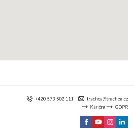
mace a všeobecné obchodní podmínky
ní možnosti Trachea
a objednávek do začátku celozávodní dovolené 2026
+420 573 502 111
trachea@trachea.cz
Kariéra
GDPR