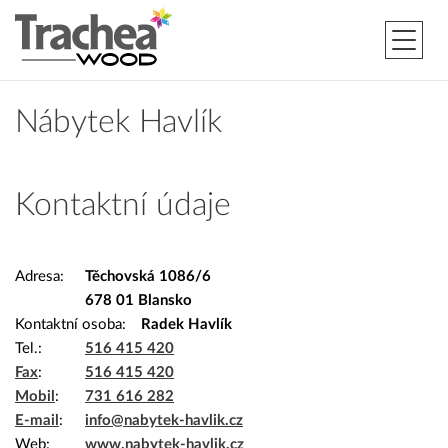
Nábytek Havlík
Kontaktní údaje
Adresa
Těchovská 1086/6
678 01 Blansko
Kontaktní osoba
Radek Havlík
Tel.
516 415 420
Fax
516 415 420
Mobil
731 616 282
E-mail
info@nabytek-havlik.cz
Web
www.nabytek-havlik.cz