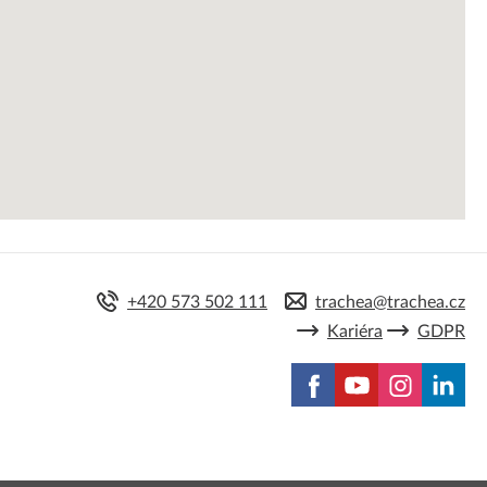
mace a všeobecné obchodní podmínky
ní možnosti Trachea
a objednávek do začátku celozávodní dovolené 2026
+420 573 502 111
trachea@trachea.cz
Kariéra
GDPR