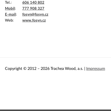
Dekorativní panely & dvířka
Tel.
606 140 802
Mobil
777 908 327
E-mail
fosyn@fosyn.cz
Web
www.fosyn.cz
Copyright © 2012 – 2026 Trachea Wood, a.s. |
Impressum