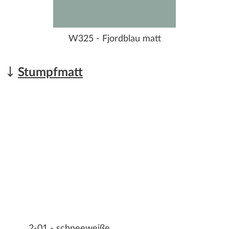
W325 - Fjordblau matt
Stumpfmatt
2-01 - schneeweiße